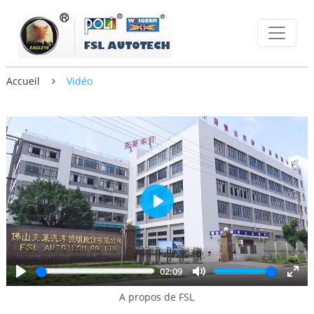
Accueil
Vidéo
Play
02:09
Play
Mute
Enter
A propos de FSL
fulls