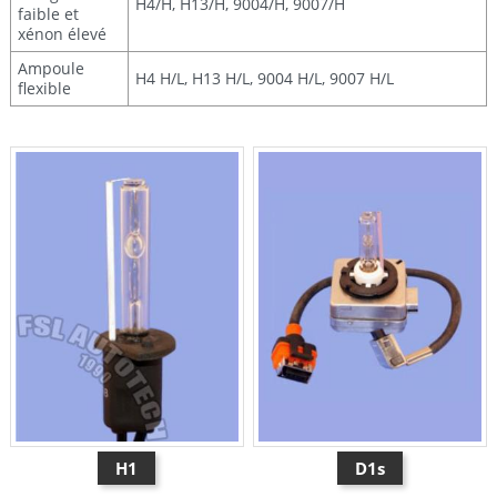
H4/H, H13/H, 9004/H, 9007/H
faible et
xénon élevé
Ampoule
H4 H/L, H13 H/L, 9004 H/L, 9007 H/L
flexible
H1
D1s