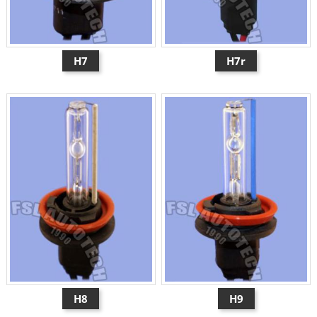
H7
H7r
H8
H9