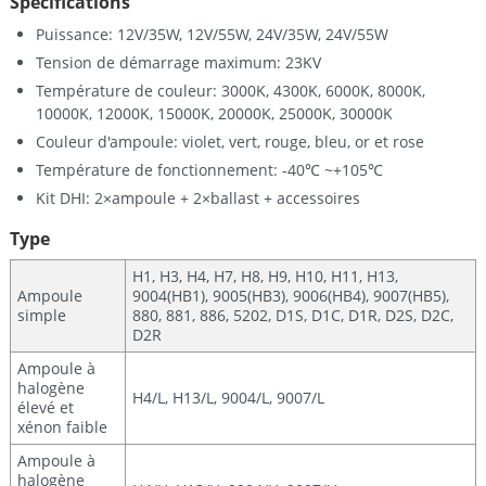
Spécifications
Puissance: 12V/35W, 12V/55W, 24V/35W, 24V/55W
Tension de démarrage maximum: 23KV
Température de couleur: 3000K, 4300K, 6000K, 8000K,
10000K, 12000K, 15000K, 20000K, 25000K, 30000K
Couleur d'ampoule: violet, vert, rouge, bleu, or et rose
Température de fonctionnement: -40℃ ~+105℃
Kit DHI: 2×ampoule + 2×ballast + accessoires
Type
H1, H3, H4, H7, H8, H9, H10, H11, H13,
Ampoule
9004(HB1), 9005(HB3), 9006(HB4), 9007(HB5),
simple
880, 881, 886, 5202, D1S, D1C, D1R, D2S, D2C,
D2R
Ampoule à
halogène
H4/L, H13/L, 9004/L, 9007/L
élevé et
xénon faible
Ampoule à
halogène