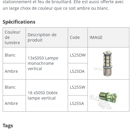
stationnement et feu de brouillard. Elle est aussi offerte avec
un large choix de couleur que ce soit ambre ou blanc.
Spécifications
Couleur
Description de
de
Code
IMAGE
produit
lumière
Blanc
LS25DW
13x5050 Lampe
monochrome
vertical
Ambre
LS25DA
Blanc
LS25SW
18 x5050 Doble
lampe vertical
Ambre
LS25SA
Tags