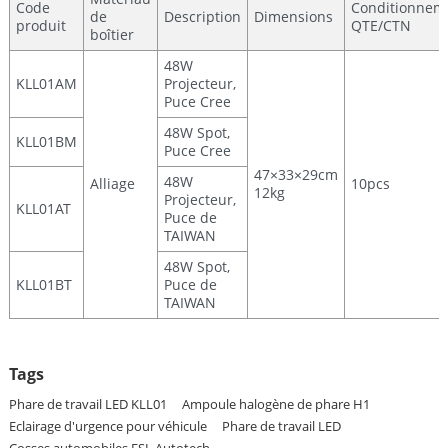
Code
Conditionnem
de
Description
Dimensions
produit
QTE/CTN
boîtier
48W
KLL01AM
Projecteur,
Puce Cree
48W Spot,
KLL01BM
Puce Cree
47×33×29cm
48W
Alliage
10pcs
12kg
Projecteur,
KLL01AT
Puce de
TAIWAN
48W Spot,
KLL01BT
Puce de
TAIWAN
Tags
Phare de travail LED KLL01
Ampoule halogène de phare H1
Eclairage d'urgence pour véhicule
Phare de travail LED