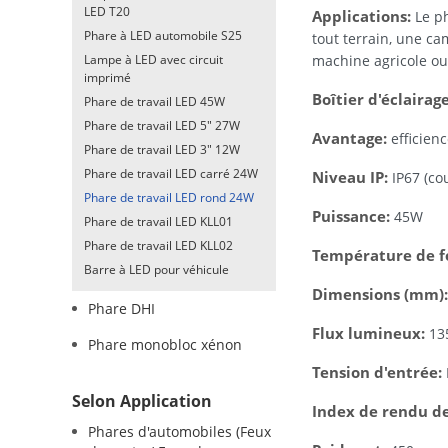
LED T20
Applications:
Le ph
Phare à LED automobile S25
tout terrain, une c
Lampe à LED avec circuit
machine agricole ou
imprimé
Boîtier d'éclairage
Phare de travail LED 45W
Phare de travail LED 5" 27W
Avantage:
efficien
Phare de travail LED 3" 12W
Phare de travail LED carré 24W
Niveau IP:
IP67 (co
Phare de travail LED rond 24W
Puissance:
45W
Phare de travail LED KLL01
Phare de travail LED KLL02
Température de f
Barre à LED pour véhicule
Dimensions (mm)
Phare DHI
Flux lumineux:
13
Phare monobloc xénon
Tension d'entrée:
Selon Application
Index de rendu de
Phares d'automobiles (Feux