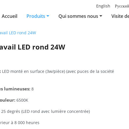
English
Русски
Accueil
Produits
Qui sommes nous
Visite d
avail LED rond 24W
ravail LED rond 24W
:
LED monté en surface (3w/pièce) (avec puces de la société
s lumineuses:
8
ouleur:
6500K
25 degrés (LED rond avec lumière concentrée)
rieur à 8 000 heures