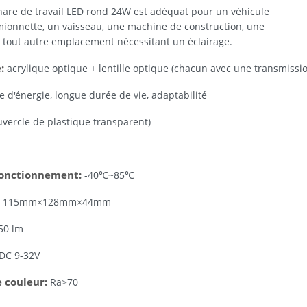
are de travail LED rond 24W est adéquat pour un véhicule
amionnette, un vaisseau, une machine de construction, une
 tout autre emplacement nécessitant un éclairage.
:
acrylique optique + lentille optique (chacun avec une transmissi
ce d'énergie, longue durée de vie, adaptabilité
uvercle de plastique transparent)
onctionnement:
-40℃~85℃
:
115mm×128mm×44mm
50 lm
DC 9-32V
 couleur:
Ra>70