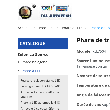
Accueil
Produits
Phare à LED
Phare de tr
Phare de t
CATALOGUE
Modèle:
KLL7504
Selon La Source
Source lumineuse
Phare halogène
Taïwanaise Epistar)
Phare à LED
Nombre de source
Feu de circulation diurne LED
Température de c
Feu clignotant LED T8.5 BA9S
Ampoule à culot cunéiforme
Angle de faisceau:
LED T10
Phare à LED automobile G18
Durée de vie:
supé
Ampoule à culot cunéiforme