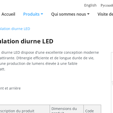
English
Русски
Accueil
Produits
Qui sommes nous
Visite d
ulation diurne LED
ulation diurne LED
on diurne LED dispose d'une excellente conception moderne
ttirante. D'énergie efficiente et de longue durée de vie,
 une production de lumens élevée à une faible
tt.
nt et arrière
Dimensions du
scription du produit
Code