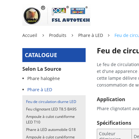
Accueil
Produits
Phare à LED
Feu de circ
Feu de circ
CATALOGUE
Le feu de circulati
Selon La Source
et d'une apparence a
cette lampe délivre
Phare halogène
consommation de wa
Phare à LED
Application
Feu de circulation diurne LED
Phare clignotant ava
Feu clignotant LED T8.5 BA9S
Ampoule à culot cunéiforme
LED T10
Spécifications
Phare à LED automobile G18
Couleur
De
Ampoule à culot cunéiforme