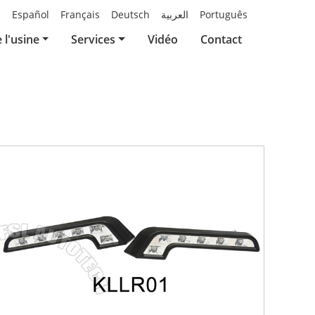
й
Español
Français
Deutsch
العربية
Português
e l'usine
Services
Vidéo
Contact