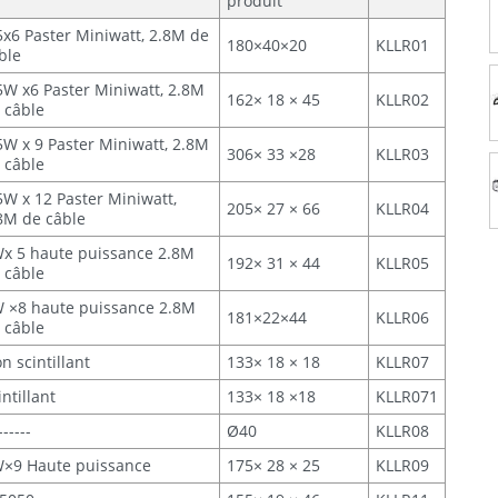
produit
5x6 Paster Miniwatt, 2.8M de
180×40×20
KLLR01
ble
5W x6 Paster Miniwatt, 2.8M
162× 18 × 45
KLLR02
 câble
5W x 9 Paster Miniwatt, 2.8M
306× 33 ×28
KLLR03
 câble
5W x 12 Paster Miniwatt,
205× 27 × 66
KLLR04
8M de câble
x 5 haute puissance 2.8M
192× 31 × 44
KLLR05
 câble
 ×8 haute puissance 2.8M
181×22×44
KLLR06
 câble
n scintillant
133× 18 × 18
KLLR07
intillant
133× 18 ×18
KLLR071
------
Ø40
KLLR08
×9 Haute puissance
175× 28 × 25
KLLR09