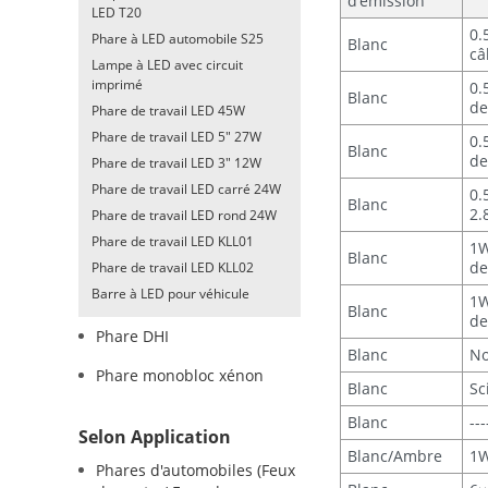
d'émission
LED T20
0.
Phare à LED automobile S25
Blanc
câ
Lampe à LED avec circuit
imprimé
0.
Blanc
de
Phare de travail LED 45W
Phare de travail LED 5" 27W
0.
Blanc
de
Phare de travail LED 3" 12W
Phare de travail LED carré 24W
0.
Blanc
2.
Phare de travail LED rond 24W
Phare de travail LED KLL01
1W
Blanc
de
Phare de travail LED KLL02
Barre à LED pour véhicule
1W
Blanc
de
Phare DHI
Blanc
No
Phare monobloc xénon
Blanc
Sc
Blanc
---
Selon Application
Blanc/Ambre
1W
Phares d'automobiles (Feux