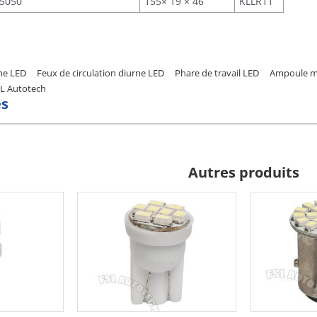
5050
155× 19 × 46
KLLR11
rne LED
Feux de circulation diurne LED
Phare de travail LED
Ampoule mi
SL Autotech
s
Autres produits