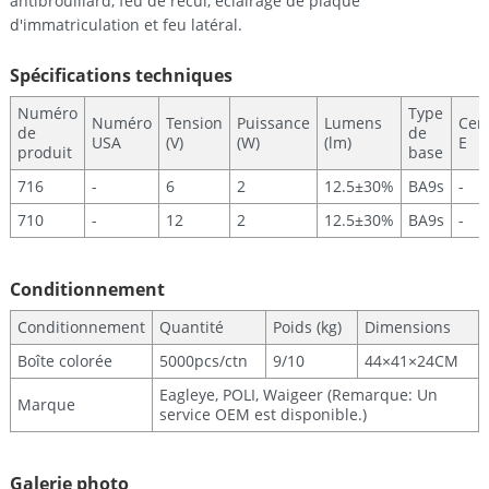
antibrouillard, feu de recul, éclairage de plaque
d'immatriculation et feu latéral.
Spécifications techniques
Numéro
Type
Numéro
Tension
Puissance
Lumens
Cert
de
de
USA
(V)
(W)
(lm)
E
produit
base
716
-
6
2
12.5±30%
BA9s
-
710
-
12
2
12.5±30%
BA9s
-
Conditionnement
Conditionnement
Quantité
Poids (kg)
Dimensions
Boîte colorée
5000pcs/ctn
9/10
44×41×24CM
Eagleye, POLI, Waigeer (Remarque: Un
Marque
service OEM est disponible.)
Galerie photo