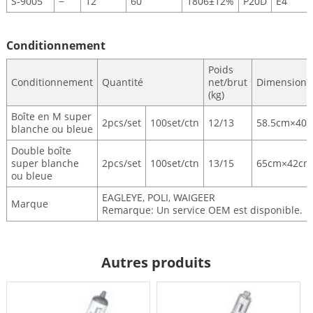
S-9005
−
12
60
1806±12%
P20D
E4
Conditionnement
Poids
Conditionnement
Quantité
net/brut
Dimensions
(kg)
Boîte en M super
2pcs/set
100set/ctn
12/13
58.5cm×40
blanche ou bleue
Double boîte
super blanche
2pcs/set
100set/ctn
13/15
65cm×42cm
ou bleue
EAGLEYE, POLI, WAIGEER
Marque
Remarque: Un service OEM est disponible.
Autres produits