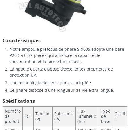
Caractéristiques
Notre ampoule préfocus de phare S-9005 adopte une base
P20D à trois pièces qui améliore la capacité de
concentration et la forme lumineuse.
L'ampoule quartz dispose d'excellentes propriétés de
protection UV.
Une technologie de verre dur est adoptée.
Ce phare dispose d'une longueur de vie extra longue.
Spécifications
Numéro
Flux
Type
Tension
Puissance
Certific
de
ECE
lumineux
de
(V)
(W)
E
produit
(lm)
base