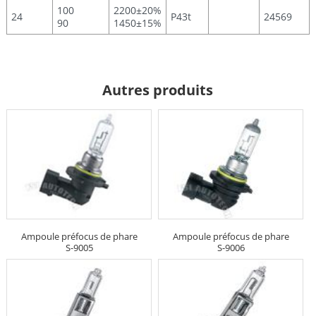
100
2200±20%
24
P43t
24569
90
1450±15%
Autres produits
Ampoule préfocus de phare
Ampoule préfocus de phare
S-9005
S-9006