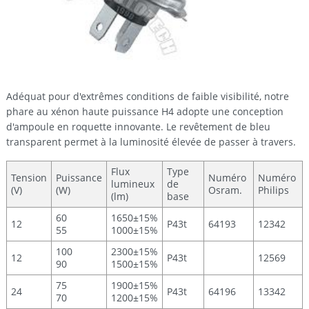
Adéquat pour d'extrêmes conditions de faible visibilité, notre
phare au xénon haute puissance H4 adopte une conception
d'ampoule en roquette innovante. Le revêtement de bleu
transparent permet à la luminosité élevée de passer à travers.
Flux
Type
Tension
Puissance
Numéro
Numéro
lumineux
de
(V)
(W)
Osram.
Philips
(lm)
base
60
1650±15%
12
P43t
64193
12342
55
1000±15%
100
2300±15%
12
P43t
12569
90
1500±15%
75
1900±15%
24
P43t
64196
13342
70
1200±15%