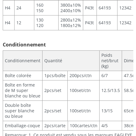
160
3800±10%
H4
24
P43t
64193
12342
150
2400±10%
130
2800±12%
H4
12
P43t
64193
12342
120
1800±12%
Conditionnement
Poids
Conditionnement
Quantité
net/brut
Dimen
(kg)
Boîte colorée
1pcs/boîte
200pcs/ctn
6/7
47.5
Boîte en forme
de M super
2pcs/set
100set/ctn
12.5/13.5
58.5
blanche ou bleue
Double boîte
super blanche
2pcs/set
100set/ctn
13/15
65cm
ou bleue
Emballage-coque
2pcs/carte
100cartes/ctn
4/5
38cm
Remarque: 1. Ce produit est vendu sous les marques EAGLEYE, P